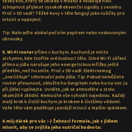
těžký kov, který se ukládá v mozku a oslabuje naši
schopnost přijímat vysokofrekvenční signály z vesmíru.
Proč v 5D vadí? Těžké kovy v těle fungují jako rušičky pro
intuici a napojení.
Tip: Nahraďte alobal pečicím papírem nebo voskovanými
ubrousky.
5. Wi-Fi router
přímo v kuchyni. Kuchyně je místo
alchymie, kde tvoříte své budoucí tělo. Silné Wi-Fi záření
přímo u jídla narušuje jeho energetickou mřížku ještě
předtím, než ho sníte. Proč v 5D vadí: Elektrosmog
„znečišťuje“ informační pole jídla. Tip: Pokud nemůžete
router přesunout, obložte ho šungitem nebo ho na noc (a
při jídle) vypínejte. Uvidíte, jak se atmosféra u stolu
okamžitě zklidní. Nemusíte vše vyhodit najednou. Každý
malý krok k čistší kuchyni je krokem k čistšímu vědomí.
Vaše tělo vám poděkuje jasnější intuicí a lepším spánkem.
A můj dárek pro vás :-) Žehnací formule, jak s jídlem
mluvit, aby se zvýšila jeho nutriční hodnota: