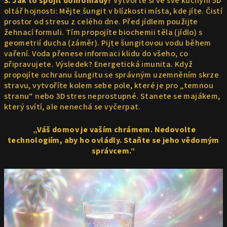
3. Jak to spojit dohromady?
Vytvořte si ve své kuchyni 5D
oltář hojnosti: Mějte šungit v blízkosti místa, kde jíte. Čistí
prostor od stresu z celého dne. Před jídlem použijte
žehnací formuli. Tím propojíte biochemii těla (jídlo) s
geometrií ducha (záměr). Pijte šungitovou vodu během
vaření. Voda přenese informaci klidu do všeho, co
připravujete. Výsledek? Energetická imunita. Když
propojíte ochranu šungitu se správným uzemněním skrze
stravu, vytvoříte kolem sebe pole, které je pro „temnou
stranu“ nebo 3D stres neprostupné. Stanete se majákem,
který svítí, ale nenechá se vyčerpat.
„Váš domov je vaším chrámem. Nedovolte
technologiím, aby ho ovládly. Staňte se jeho vědomým
správcem.“