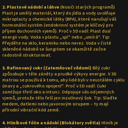
2. Plastové nádobí a láhve
(Nosiči starých programů)
Plast je umělý materiál, který do jídla a vody uvolňuje
mikroplasty a chemické látky (BPA), které narušují váš
hormonální systém (endokrinní systém je klíčový pro
příjem duchovních vjemů). Proč v 5D vadí: Plast dusí
energii vody. Voda v plastu „spí“ nebo „umírá“. Tip:
Přejděte na sklo, keramiku nebo nerez. Voda v čisté
skleněné nádobě se šungitem se okamžitě začne
radostně strukturovat.
3. Rafinovaný cukr (Zatemňovač vědomí)
Bílý cukr
způsobuje v těle záněty a prudké výkyvy energie. V 3D
matrixu se používá k tomu, aby lidé byli v neustálém cyklu
únavy a „cukrového opojení“. Proč v 5D vadí: Cukr
zamlžuje třetí oko a intuici. Odpojuje vás od jemných
vjemů, protože tělo řeší jen inzulínový šok. Tip: Slaďte
medem, datlemi nebo javorovým sirupem – ty mají
přírodní vibrační kód země.
4. Hliníkové fólie a nádobí (Blokátory světla)
Hliník je