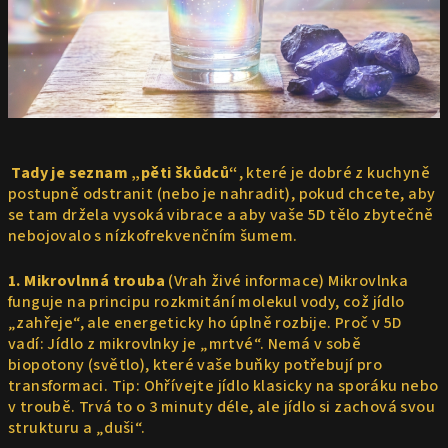
Tady je seznam „pěti škůdců“
, které je dobré z kuchyně
postupně odstranit (nebo je nahradit), pokud chcete, aby
se tam držela vysoká vibrace a aby vaše 5D tělo zbytečně
nebojovalo s nízkofrekvenčním šumem.
1. Mikrovlnná trouba
(Vrah živé informace) Mikrovlnka
funguje na principu rozkmitání molekul vody, což jídlo
„zahřeje“, ale energeticky ho úplně rozbije. Proč v 5D
vadí: Jídlo z mikrovlnky je „mrtvé“. Nemá v sobě
biopotony (světlo), které vaše buňky potřebují pro
transformaci. Tip: Ohřívejte jídlo klasicky na sporáku nebo
v troubě. Trvá to o 3 minuty déle, ale jídlo si zachová svou
strukturu a „duši“.