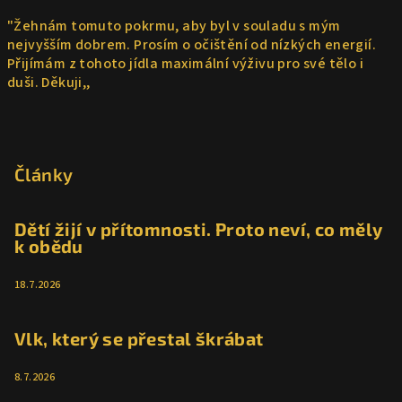
"Žehnám tomuto pokrmu, aby byl v souladu s mým
nejvyšším dobrem. Prosím o očištění od nízkých energií.
Přijímám z tohoto jídla maximální výživu pro své tělo i
duši. Děkuji,,
Z
á
p
Články
a
t
Dětí žijí v přítomnosti. Proto neví, co měly
k obědu
í
18.7.2026
Vlk, který se přestal škrábat
8.7.2026