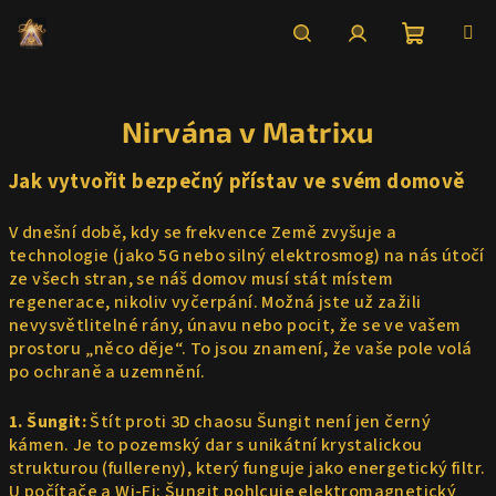
Přejít
na
obsah
Nákupní
Hledat
Přihlášení
Nirvána v Matrixu
košík
Jak vytvořit bezpečný přístav ve svém domově
V dnešní době, kdy se frekvence Země zvyšuje a
technologie (jako 5G nebo silný elektrosmog) na nás útočí
ze všech stran, se náš domov musí stát místem
regenerace, nikoliv vyčerpání. Možná jste už zažili
nevysvětlitelné rány, únavu nebo pocit, že se ve vašem
prostoru „něco děje“. To jsou znamení, že vaše pole volá
po ochraně a uzemnění.
1. Šungit:
Štít proti 3D chaosu Šungit není jen černý
kámen. Je to pozemský dar s unikátní krystalickou
strukturou (fullereny), který funguje jako energetický filtr.
U počítače a Wi-Fi: Šungit pohlcuje elektromagnetický