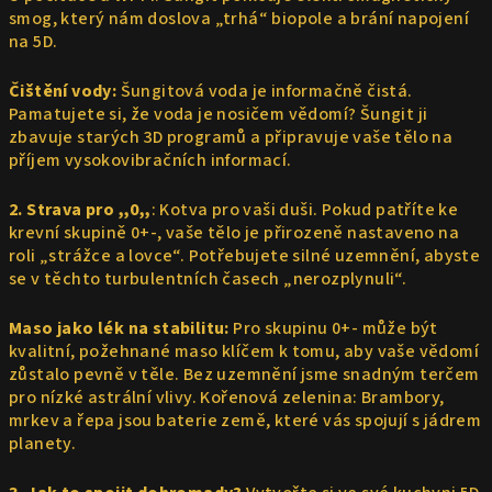
smog, který nám doslova „trhá“ biopole a brání napojení
na 5D.
Čištění vody:
Šungitová voda je informačně čistá.
Pamatujete si, že voda je nosičem vědomí? Šungit ji
zbavuje starých 3D programů a připravuje vaše tělo na
příjem vysokovibračních informací.
2. Strava pro ,,0,,
: Kotva pro vaši duši. Pokud patříte ke
krevní skupině 0+-, vaše tělo je přirozeně nastaveno na
roli „strážce a lovce“. Potřebujete silné uzemnění, abyste
se v těchto turbulentních časech „nerozplynuli“.
Maso jako lék na stabilitu:
Pro skupinu 0+- může být
kvalitní, požehnané maso klíčem k tomu, aby vaše vědomí
zůstalo pevně v těle. Bez uzemnění jsme snadným terčem
pro nízké astrální vlivy. Kořenová zelenina: Brambory,
mrkev a řepa jsou baterie země, které vás spojují s jádrem
planety.