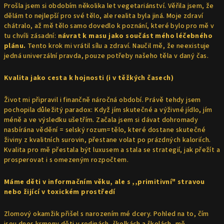
Prošla jsem si obdobím několika let vegetariánství. Věřila jsem, že
dělám to nejlepší pro své tělo, ale realita byla jiná. Moje zdraví
chátralo, až mě tělo samo dovedlo k poznání, které bylo pro mě v
tu chvíli zásadní:
návrat k masu jako součást mého léčebného
plánu.
Tento krok mi vrátil sílu a zdraví. Naučil mě, že neexistuje
jedná univerzální pravda, pouze potřeby našeho těla v daný čas.
Kvalita jako cesta k hojnosti (i v těžkých časech)
Život mi připravil i finančně náročná období. Právě tehdy jsem
pochopila důležitý paradox: Když jím skutečné a výživné jídlo, jím
méně a ve výsledku ušetřím. Začala jsem si dávat dohromady
nasbírána vědění = selský rozum=tělo, které dostane skutečné
živiny z kvalitních surovin, přestane volat po prázdných kaloriích.
Kvalita pro mě přestala být luxusem a stala se strategií, jak přežít a
prosperovat i s omezeným rozpočtem.
Máme děti v informačním věku, ale s ,,primitivní" stravou
nebo žijící v toxickém prostředí
Zlomový okamžik přišel s narozením mé dcery. Pohled na to, čím