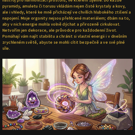
nástroj pro harmonizaci prostoru, ve kterém žijeme. Do každé
pyramidy, amuletu či torusu vkládám nejen čisté krystaly a kovy,
ale i vhledy, které ke mně přicházejí ve chvílích hlubokého ztišení a
napojení. Moje orgonity nejsou přehlcené materiálem; dbám na to,
aby v nich energie mohla volně dýchat a přirozeně cirkulovat.
Netvořím jen dekorace, ale průvodce pro každodenní život.
Pomáhají vám najít stabilitu a chránit si vlastní energii i v dnešním
zrychleném světě, abyste se mohli cítit bezpečně a ve své plné
síle.