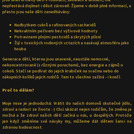
jsou dnes krmeny děti v rodinách, školkách a školách, mě
nepřestává dojímat i děsit zároveň. Žijeme v době plné informací, a
přesto jsou naše děti zanedbávány:
Nadbytkem cukrů a rafinovaných sacharidů
Nekvalitním pečivem bez výživové hodnoty
Potravinami plnými pesticidů a skrytých plísní
Žijí v toxických rodinných vztazích a nasávají atmosféru jako
houba
Generace dětí, kterou jsou unavené, neustále nemocné,
nekoncentrované (s různými poruchami), bez energie a zájmů o
cokoli. Stačí se podívat do jejich krabiček na svačinu nebo do
nákupních košíků jejich rodičů. Tam to všechno začíná - i končí.
Proč to dělám?
Moje mise je jednoduchá: Vrátit do našich domovů skutečné jídlo,
zdraví a radost ze života :-) Chci ukázat nejen rodičům, že změna je
možná a že zdraví našich dětí začíná u nás, u dospělých. Protože
jen když změníme své návyky my, můžeme dát dětem šanci na
zdravou budoucnost.