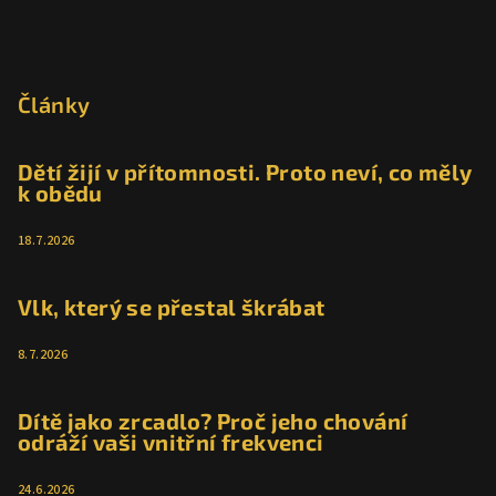
Z
á
p
Články
a
t
Dětí žijí v přítomnosti. Proto neví, co měly
k obědu
í
18.7.2026
Vlk, který se přestal škrábat
8.7.2026
Dítě jako zrcadlo? Proč jeho chování
odráží vaši vnitřní frekvenci
24.6.2026