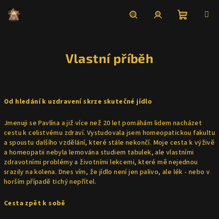
Přejít
na
obsah
Nákupní
Hledat
Přihlášení
Vlastní příběh
košík
Od hledání k uzdravení skrze skutečné jídlo
Jmenuji se Pavlína a již více než 20 let pomáhám lidem nacházet
cestu k celistvému zdraví. Vystudovala jsem homeopatickou fakultu
a spoustu dalšího vzdělání, které stále nekončí. Moje cesta k výživě
a homeopatii nebyla lemována studiem tabulek, ale vlastními
zdravotními problémy a životními lekcemi, které mě nejednou
srazily na kolena. Dnes vím, že jídlo není jen palivo, ale lék - nebo v
horším případě tichý nepřítel.
Cesta zpět k sobě