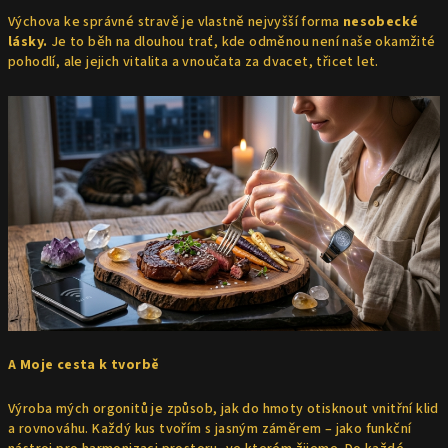
Výchova ke správné stravě je vlastně nejvyšší forma
nesobecké
lásky.
Je to běh na dlouhou trať, kde odměnou není naše okamžité
pohodlí, ale jejich vitalita a vnoučata za dvacet, třicet let.
A Moje cesta k tvorbě
Výroba mých orgonitů je způsob, jak do hmoty otisknout vnitřní klid
a rovnováhu. Každý kus tvořím s jasným záměrem – jako funkční