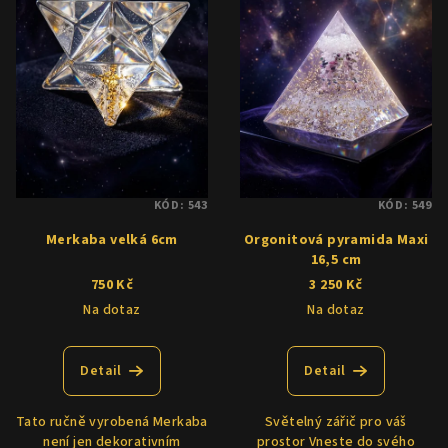
i
k
s
t
p
ů
r
o
d
u
KÓD:
543
KÓD:
549
k
Merkaba velká 6cm
Orgonitová pyramida Maxi
t
16,5 cm
ů
750 Kč
3 250 Kč
Na dotaz
Na dotaz
Detail
Detail
Tato ručně vyrobená Merkaba
Světelný zářič pro váš
není jen dekorativním
prostor Vneste do svého