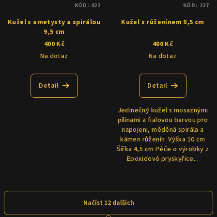
KÓD:
422
KÓD:
227
Kužel s ametysty a spirálou
Kužel s růženínem 9,5 cm
9,5 cm
400 Kč
400 Kč
Na dotaz
Na dotaz
Detail
Detail
Jedinečný kužel s mosaznými
pilinami a fialovou barvou pro
napojeni, měděná spirála a
kámen růženín Výška 10 cm
Šířka 4,5 cm Péče o výrobky z
Epoxidové pryskyřice...
Načíst 12 dalších