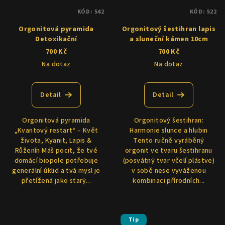
KÓD:
542
KÓD:
522
Orgonitová pyramida
Orgonitový šestihran lapis
Detoxikační
a sluneční kámen 10cm
700 Kč
700 Kč
Na dotaz
Na dotaz
Detail
Detail
Orgonitová pyramida
Orgonitový šestihran:
„Kvantový restart“ – Květ
Harmonie slunce a hlubin
života, Kyanit, Lapis &
Tento ručně vyráběný
Růženín Máš pocit, že tvé
orgonit ve tvaru šestihranu
domácí biopole potřebuje
(posvátný tvar včelí plástve)
generální úklid a tvá mysl je
v sobě nese vyváženou
přetížená jako starý...
kombinaci přírodních...
Tip