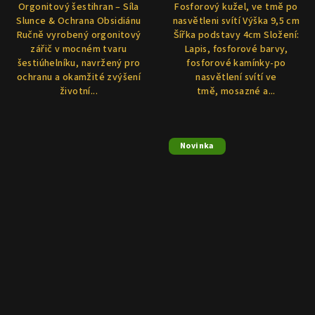
Orgonitový šestihran – Síla
Fosforový kužel, ve tmě po
Slunce & Ochrana Obsidiánu
nasvětleni svítí Výška 9,5 cm
Ručně vyrobený orgonitový
Šířka podstavy 4cm Složení:
zářič v mocném tvaru
Lapis, fosforové barvy,
šestiúhelníku, navržený pro
fosforové kamínky-po
ochranu a okamžité zvýšení
nasvětlení svítí ve
životní...
tmě, mosazné a...
Novinka