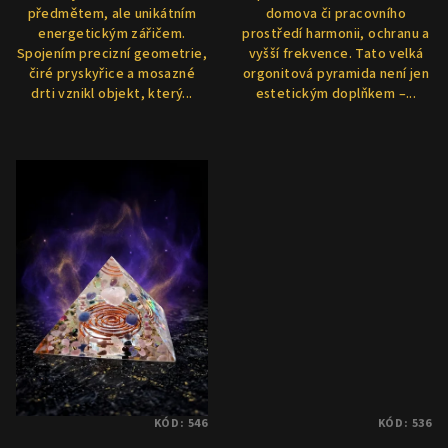
předmětem, ale unikátním
domova či pracovního
energetickým zářičem.
prostředí harmonii, ochranu a
Spojením precizní geometrie,
vyšší frekvence. Tato velká
čiré pryskyřice a mosazné
orgonitová pyramida není jen
drti vznikl objekt, který...
estetickým doplňkem –...
KÓD:
546
KÓD:
536