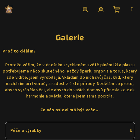
Přejít
na
obsah
Nákupní
Hledat
Přihlášení
Galerie
košík
Proč to dělám?
Protože věřím, že v dnešním zrychleném světě plném lží a plastu
potřebujeme něco skutečného. Každý šperk, orgonit a torus, který
zde vidíte, jsem vyrobila já. Vkládám do nich svůj čas, klid, který
nacházím při tvorbě, a radost z čisté přírody. Nedělám to proto,
abych vyráběla věci, ale abych do vašich domovů přinesla kousek
harmonie a světla, které jsem sama pocítila.
Co vás osloví má být vaše...
Péče o výrobky