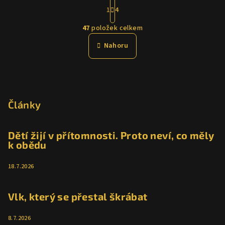
S
1
4
t
O
r
47
položek celkem
á
v
n
l
Nahoru
k
á
o
d
v
Z
a
á
n
á
c
í
í
p
Články
p
a
r
t
Dětí žijí v přítomnosti. Proto neví, co měly
v
k obědu
í
k
y
18.7.2026
v
ý
p
Vlk, který se přestal škrábat
i
s
8.7.2026