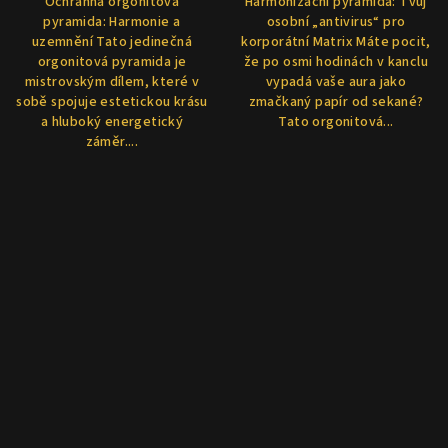
Ochranná orgonitová
Harmonizační pyramida: Tvůj
pyramida: Harmonie a
osobní „antivirus“ pro
uzemnění Tato jedinečná
korporátní Matrix Máte pocit,
orgonitová pyramida je
že po osmi hodinách v kanclu
mistrovským dílem, které v
vypadá vaše aura jako
sobě spojuje estetickou krásu
zmačkaný papír od sekané?
a hluboký energetický
Tato orgonitová...
záměr....