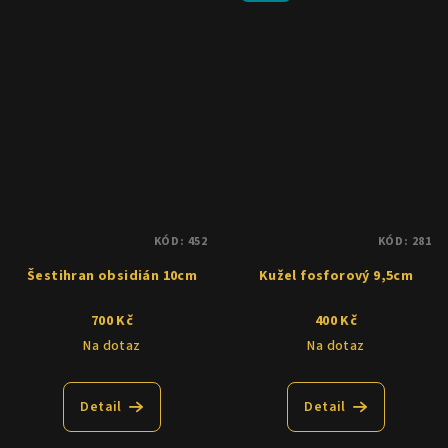
KÓD:
452
KÓD:
281
Šestihran obsidián 10cm
Kužel fosforový 9,5cm
700 Kč
400 Kč
Na dotaz
Na dotaz
Detail
Detail