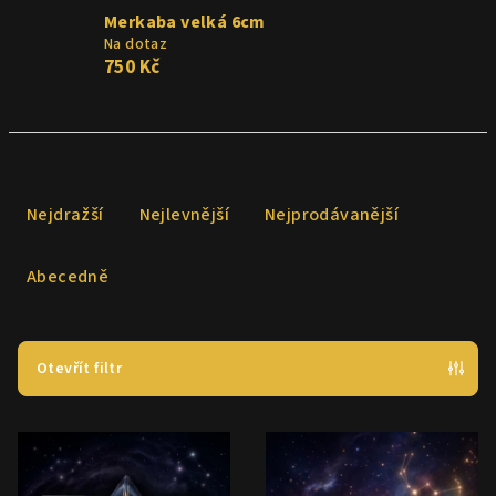
Merkaba velká 6cm
Na dotaz
750 Kč
Ř
a
Nejdražší
Nejlevnější
Nejprodávanější
z
e
Abecedně
n
í
p
Otevřít filtr
r
V
o
ý
d
p
u