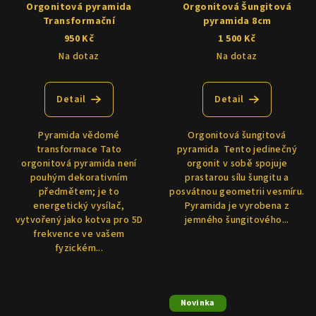
Orgonitová pyramida
Orgonitová Šungitová
Transformační
pyramida 8cm
950 Kč
1 500 Kč
Na dotaz
Na dotaz
Detail
Detail
Pyramida vědomé
Orgonitová šungitová
transformace Tato
pyramida Tento jedinečný
orgonitová pyramida není
orgonit v sobě spojuje
pouhým dekorativním
prastarou sílu šungitu a
předmětem; je to
posvátnou geometrii vesmíru.
energetický vysílač,
Pyramida je vyrobena z
vytvořený jako kotva pro 5D
jemného šungitového...
frekvence ve vašem
fyzickém...
Novinka