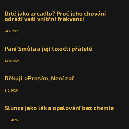
u
Dítě jako zrcadlo? Proč jeho chování
odráží vaši vnitřní frekvenci
24.6.2026
Paní Smůla a její toxičtí přátelé
13.6.2026
Děkuji->Prosím, Není zač
9.6.2026
Slunce jako lék a opalování bez chemie
5.6.2026