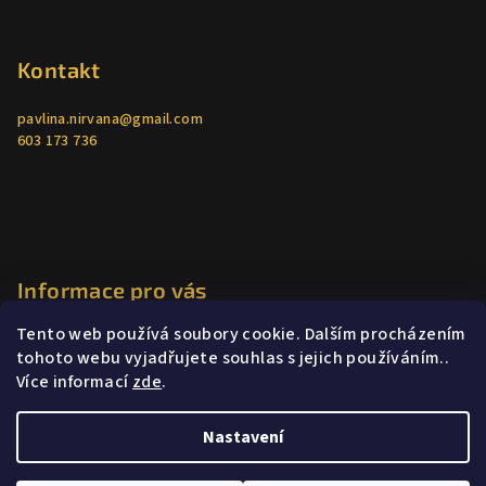
Kontakt
pavlina.nirvana
@
gmail.com
603 173 736
Informace pro vás
Tento web používá soubory cookie. Dalším procházením
Jak nakupovat
tohoto webu vyjadřujete souhlas s jejich používáním..
Obchodní podmínky
Více informací
zde
.
Podmínky ochrany osobních údajů
Poradenství
Nastavení