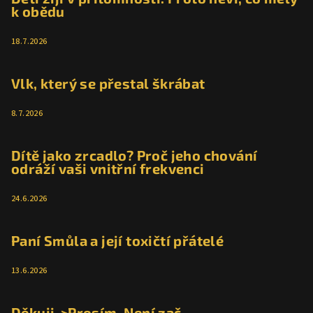
k obědu
í
18.7.2026
Vlk, který se přestal škrábat
8.7.2026
Dítě jako zrcadlo? Proč jeho chování
odráží vaši vnitřní frekvenci
24.6.2026
Paní Smůla a její toxičtí přátelé
13.6.2026
Děkuji->Prosím, Není zač