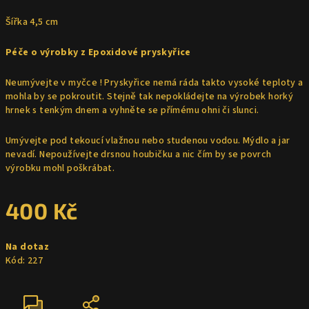
Šířka 4,5 cm
Péče o výrobky z Epoxidové pryskyřice
Neumývejte v myčce ! Pryskyřice nemá ráda takto vysoké teploty a
mohla by se pokroutit. Stejně tak nepokládejte na výrobek horký
hrnek s tenkým dnem a vyhněte se přímému ohni či slunci.
Umývejte pod tekoucí vlažnou nebo studenou vodou. Mýdlo a jar
nevadí. Nepoužívejte drsnou houbičku a nic čím by se povrch
výrobku mohl poškrábat.
400 Kč
Měrná
Na dotaz
cena:
Kód:
227