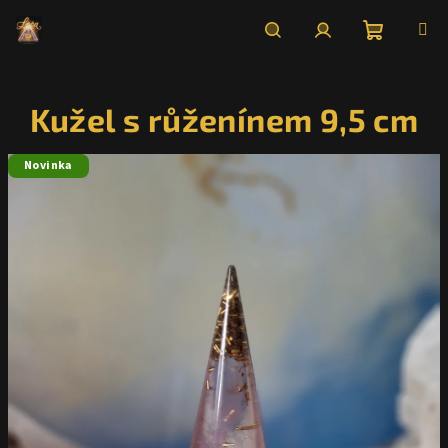
Přejít
na
obsah
Nákupní
Hledat
Přihlášení
Kužel s růženínem 9,5 cm
košík
Novinka