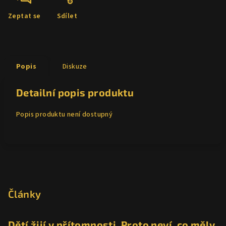
Zeptat se
Sdílet
Popis
Diskuze
Detailní popis produktu
Popis produktu není dostupný
Z
á
p
Články
a
t
Dětí žijí v přítomnosti. Proto neví, co měly