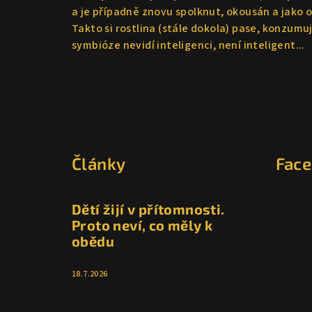
a je případně znovu spolknut, okousán a jako 
Takto si rostlina (stále dokola) pase, konzum
symbióze nevidí inteligenci, není inteligent...
Z
á
Články
Fac
p
a
Dětí žijí v přítomnosti.
t
Proto neví, co měly k
obědu
í
18.7.2026