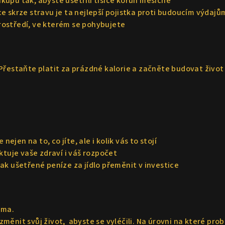
kupu tak, abyste ušetřili tisíce korun měsíčně
e skrze stravu je ta nejlepší pojistka proti budoucím výdajům
rostředí, ve kterém se pohybujete
estaňte platit za prázdné kalorie a začněte budovat život v h
nejen na to, co jíte, ale i kolik vás to stojí
ktuje vaše zdraví i váš rozpočet
ak ušetřené peníze za jídlo přeměnit v investice
uma.
ěnit svůj život, abyste se vyléčili. Na úrovni na které prob