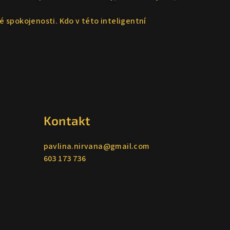
 spokojenosti. Kdo v této inteligentní
Kontakt
pavlina.nirvana
@
gmail.com
603 173 736