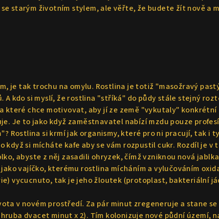
se starým životním stylem, ale věřte, že budete žít nově a
em, je tak trochu na omylu. Rostlina je totiž "masožravý past
A kdo si myslí, že rostlina "stříká" do půdy stále stejný roz
a které chce motivovat, aby jí ze země "vykutaly" konkrétní
je. Je to jako když zaměstnavatel nabízí mzdu pouze profes
? Rostlina si krmí jak organismy, které pro ni pracují, tak i 
ko když si mícháte kafe aby se vám rozpustil cukr. Rozdíl je v
ablko, abyste z něj zasadili ohryzek, čímž vzniknou nová jablka
 jako vajíčko, kterému rostlina mícháním a vylučováním oxid
erie) vycucnuto, tak je jeho žloutek (protoplast, bakteriální
ota v novém prostředí. Za pár minut zregeneruje a stane s
hruba dvacet minut x 2). Tím kolonizuje nové půdní území, n