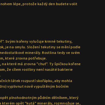
 mnohem lépe, protože každý den budete volit
ýř". Svými kořeny vylučuje krmné tekutiny,
tok, je na omylu. Složení tekutiny se mění podle
 nedostatkové minerály. Rostlina tedy ve svém
ím, které zrovna potřebuje.
ty, na které má zrovna "chuť". Ty špičkou kořene
 tom, že cílem rostliny není nasáté bakterie
.
ačních látek rozpustí skořápku, aby mohla
 jádro) vyplivnut nově vypuštěným bočním
e opět plnohodnotným půdním dělníkem, který
a kterém opět "kutá" minerály, rozmnožuje se,