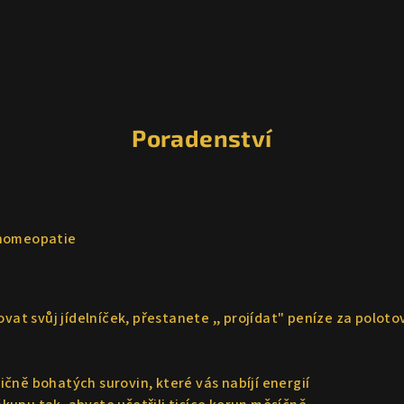
Poradenství
 homeopatie
ovat svůj jídelníček, přestanete ,, projídat" peníze za polot
ričně bohatých surovin, které vás nabíjí energií