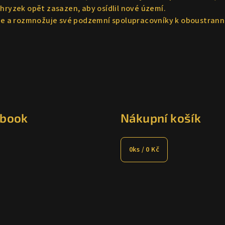
ohryzek opět zasazen, aby osídlil nové území.
uje a rozmnožuje své podzemní spolupracovníky k oboustranné
ebook
Nákupní košík
0
ks /
0 Kč