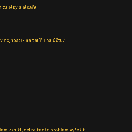
 za léky a lékaře
ojnosti - na talíři i na účtu."
lém vznikl, nelze tento problém vyřešit.