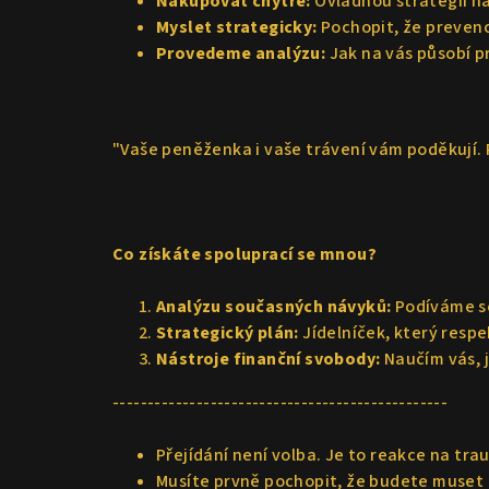
Nakupovat chytře:
Ovládnou strategii ná
Myslet strategicky:
Pochopit, že prevenc
Provedeme analýzu:
Jak na vás působí p
"Vaše peněženka i vaše trávení vám poděkují. Př
Co získáte spoluprací se mnou?
Analýzu současných návyků:
Podíváme se 
Strategický plán:
Jídelníček, který respe
Nástroje finanční svobody:
Naučím vás, j
------------------------------------------------
Přejídání není volba. Je to reakce na tra
Musíte prvně pochopit, že budete muset zm