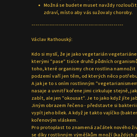
Možná se budete muset navždy rozloučit 
zdraví, místo aby vás sužovaly choroby.
‐----------------------------------------------
Václav Rathouský:
Kdo si myslí, že je jako vegetarián vegetarián
kterými "pase" tisíce druhů půdních organismů. 
toho, které organismy chce rostlina namnožit 
podzemí vaří jen těm, od kterých něco potřebu
A jak je to s oním rostlinným "vegetarianismem"
nasaje a uvnitř kořene jimi cirkuluje stejně, ja
zabít, ale jen "okousat". Je to jako když jíte j
Jiným obrazem řečeno - představte si bakterii
vypít jeho bílek. A když je takto vajíčko (bakt
kořenovým vláskem.
Pro protoplast to znamená začátek nového živ
se díky rostlinným výměškům množí (každých z