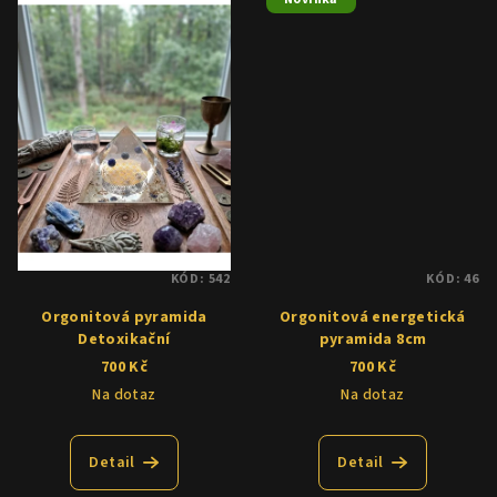
KÓD:
542
KÓD:
46
Orgonitová pyramida
Orgonitová energetická
Detoxikační
pyramida 8cm
700 Kč
700 Kč
Na dotaz
Na dotaz
Detail
Detail