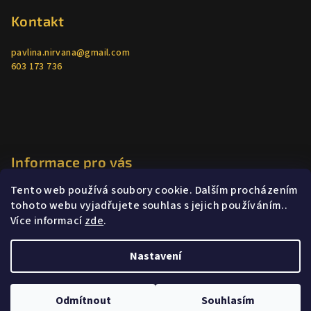
Kontakt
pavlina.nirvana
@
gmail.com
603 173 736
Informace pro vás
Tento web používá soubory cookie. Dalším procházením
Jak nakupovat
tohoto webu vyjadřujete souhlas s jejich používáním..
Obchodní podmínky
Více informací
zde
.
Podmínky ochrany osobních údajů
Poradenství
Nastavení
Copyright 2026
Lača
. Všechna práva vyhrazena.
Odmítnout
Souhlasím