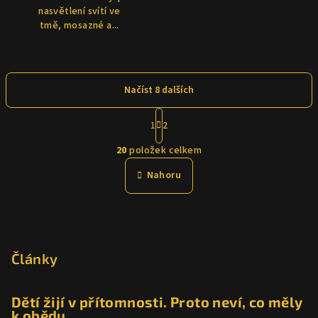
nasvětlení svítí ve
tmě, mosazné a...
Načíst 8 dalších
S
1
2
t
O
r
20
položek celkem
á
v
n
l
Nahoru
k
á
o
d
v
Z
a
á
n
á
c
í
í
p
Články
p
a
r
t
Dětí žijí v přítomnosti. Proto neví, co měly
v
k obědu