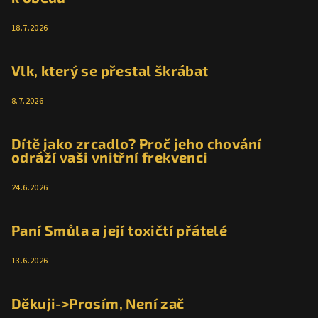
í
k
y
18.7.2026
v
ý
p
Vlk, který se přestal škrábat
i
s
8.7.2026
u
Dítě jako zrcadlo? Proč jeho chování
odráží vaši vnitřní frekvenci
24.6.2026
Paní Smůla a její toxičtí přátelé
13.6.2026
Děkuji->Prosím, Není zač