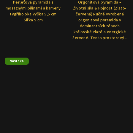
Perleťová pyramida s
Orgonitová pyramida –
mosaznými pilinami a kameny
Životní síla & Hojnost (Zlato-
tygřího oka Výška 5,5 cm
červená) Ručně vyrobená
Šířka 5 cm
orgonitová pyramida v
dominantních tónech
královské zlaté a energické
červené. Tento prostorový...
Novinka