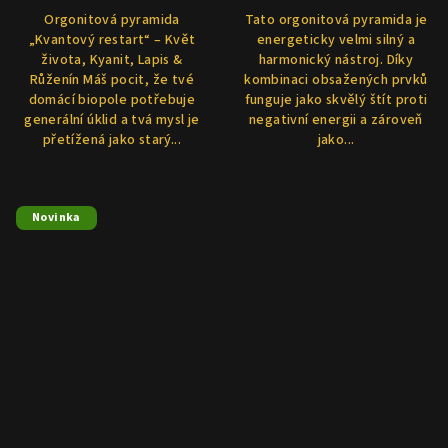
Orgonitová pyramida
Tato orgonitová pyramida je
„Kvantový restart“ – Květ
energeticky velmi silný a
života, Kyanit, Lapis &
harmonický nástroj. Díky
Růženín Máš pocit, že tvé
kombinaci obsažených prvků
domácí biopole potřebuje
funguje jako skvělý štít proti
generální úklid a tvá mysl je
negativní energii a zároveň
přetížená jako starý...
jako...
Novinka