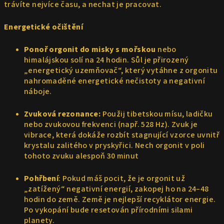
trávíte nejvíce času, a nechat je pracovat.
Energetické očištění
Ponoř orgonit do misky s mořskou
nebo
himalájskou solí na 24 hodin. Sůl je přirozený
„energetický uzemňovač“, který vytáhne z orgonitu
nahromaděné energetické nečistoty a negativní
náboje.
Zvuková rezonance:
Použij tibetskou mísu, ladičku
nebo zvukovou frekvenci (např. 528 Hz). Zvuk je
vibrace, která dokáže rozbít stagnující vzorce uvnitř
krystalu zalitého v pryskyřici. Nech orgonit v poli
tohoto zvuku alespoň 30 minut
Pohřbení
: Pokud máš pocit, že je orgonit už
„zatížený“ negativní energií, zakopej ho na 24–48
hodin do země. Země je nejlepší recyklátor energie.
Po vykopání bude resetován přírodními silami
planety.