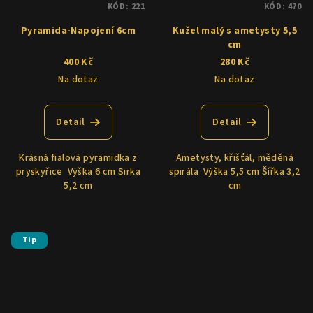
KÓD:
221
KÓD:
470
Pyramida-Napojení 6cm
Kužel malý s ametysty 5,5
cm
400 Kč
280 Kč
Na dotaz
Na dotaz
Detail
Detail
Krásná fialová pyramidka z
Ametysty, křišťál, měděná
pryskyřice Výška 6 cm Sirka
spirála Výška 5,5 cm Šířka 3,2
5,2 cm
cm
Tip