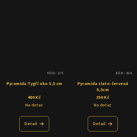
KÓD:
275
KÓD:
416
Pyramida Tygří oko 5,5 cm
Pyramida zlato-červená
5,5cm
400 Kč
350 Kč
Na dotaz
Na dotaz
Detail
Detail