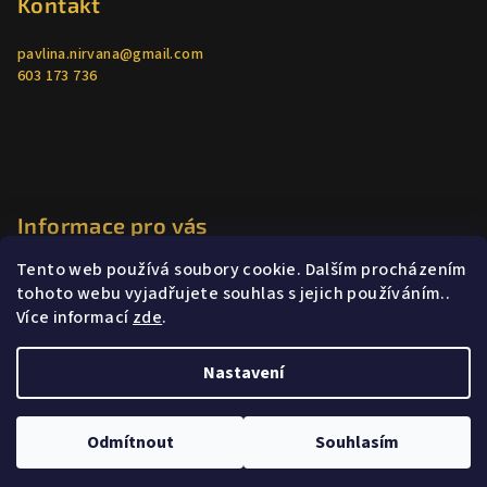
Kontakt
pavlina.nirvana
@
gmail.com
603 173 736
Informace pro vás
Tento web používá soubory cookie. Dalším procházením
Jak nakupovat
tohoto webu vyjadřujete souhlas s jejich používáním..
Obchodní podmínky
Více informací
zde
.
Podmínky ochrany osobních údajů
Poradenství
Nastavení
Copyright 2026
Lača
. Všechna práva vyhrazena.
Odmítnout
Souhlasím
Vytvořil Shoptet