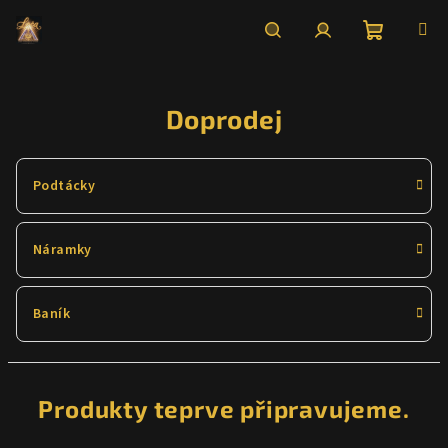
Přejít
na
obsah
Nákupní
Hledat
Přihlášení
Doprodej
košík
Podtácky
Náramky
Baník
Produkty teprve připravujeme.