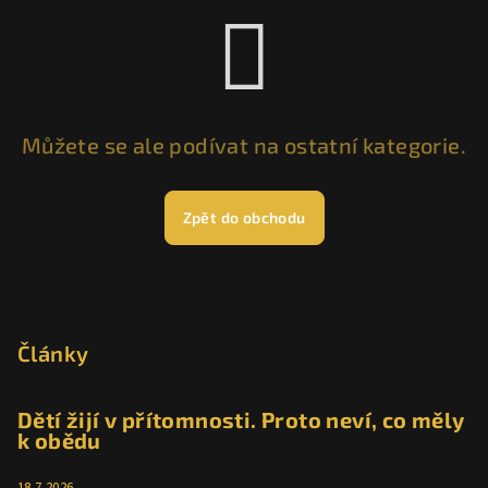
Můžete se ale podívat na ostatní kategorie.
Zpět do obchodu
Z
á
p
Články
a
t
Dětí žijí v přítomnosti. Proto neví, co měly
k obědu
í
18.7.2026