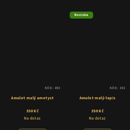
Novinka
KÓD:
492
KÓD:
192
Amulet malý ametyst
Amulet malý-lapis
350 Kč
350 Kč
Na dotaz
Na dotaz