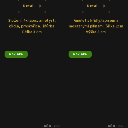
Detail
Detail
Složení: 4x lapis, ametyst,
Amulet s křídly,lapisem a
křídla, pryskyřice, šňůrka
mosaznými pilinami Šířka 2cm
Délka 3 cm
Výška 3 cm
Novinka
Novinka
KÓD:
200
KÓD:
365