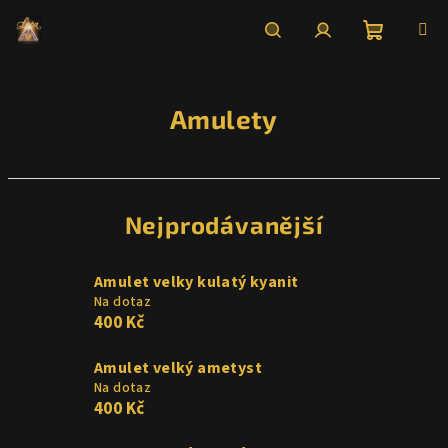
Přejít
na
obsah
Nákupní
Hledat
Přihlášení
Amulety
košík
Nejprodávanější
Amulet velky kulatý kyanit
Na dotaz
400 Kč
Amulet velký ametyst
Na dotaz
400 Kč