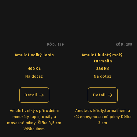
KÓD:
159
KÓD:
189
Amulet velký-lapis
Amulet kulatý malý-
turmalín
400 Kč
350 Kč
Na dotaz
Na dotaz
Detail
Detail
Amulet velký s přírodními
Amulet s křídly,turmalínem a
minerály-lapis, opály a
růženíny,mosazné piliny Délka
mosazné piliny Šířka 3,5 cm
3 cm
Výška 6mm