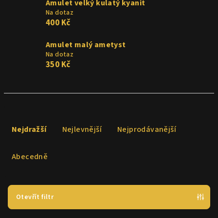
Amulet velký kulatý kyanit
Na dotaz
400 Kč
Amulet malý ametyst
Na dotaz
350 Kč
Ř
a
Nejdražší
Nejlevnější
Nejprodávanější
z
e
Abecedně
n
í
p
Otevřít filtr
r