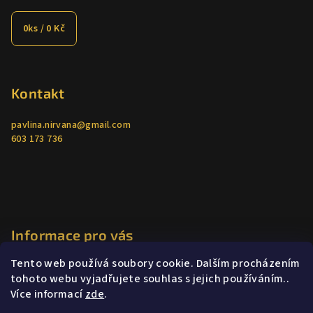
0
ks /
0 Kč
Kontakt
pavlina.nirvana
@
gmail.com
603 173 736
Informace pro vás
Tento web používá soubory cookie. Dalším procházením
Jak nakupovat
tohoto webu vyjadřujete souhlas s jejich používáním..
Obchodní podmínky
Více informací
zde
.
Podmínky ochrany osobních údajů