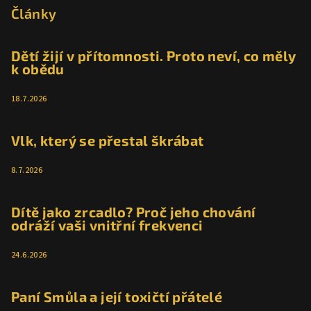
p
Články
d
a
a
c
t
Dětí žijí v přítomnosti. Proto neví, co měly
í
k obědu
í
p
r
18.7.2026
v
k
Vlk, který se přestal škrábat
y
v
8.7.2026
ý
p
i
Dítě jako zrcadlo? Proč jeho chování
s
odráží vaši vnitřní frekvenci
u
24.6.2026
Paní Smůla a její toxičtí přátelé