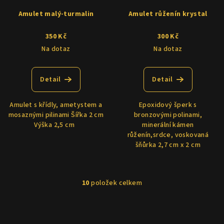
Amulet malý-turmalin
Amulet růženín krystal
350 Kč
300 Kč
Na dotaz
Na dotaz
Detail
Detail
Amulet s křídly, ametystem a
Epoxidový šperk s
mosaznými pilinami Šířka 2 cm
bronzovými polinami,
Výška 2,5 cm
minerální kámen
růženín,srdce, voskovaná
šňůrka 2,7 cm x 2 cm
10
položek celkem
O
v
Z
l
á
á