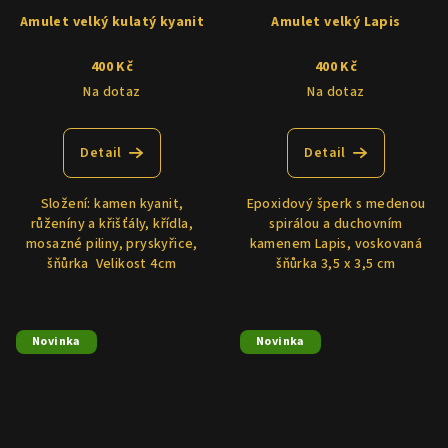
Amulet velký kulatý kyanit
Amulet velký Lapis
400 Kč
400 Kč
Na dotaz
Na dotaz
Detail
Detail
Složení: kamen kyanit,
Epoxidový šperk s medenou
růženíny a křišťály, křídla,
spirálou a duchovním
mosazné piliny, pryskyřice,
kamenem Lapis, voskovaná
šňůrka Velikost 4cm
šňůrka 3,5 x 3,5 cm
Novinka
Novinka