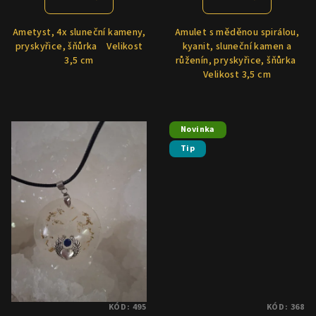
Ametyst, 4x sluneční kameny,
Amulet s měděnou spirálou,
pryskyřice, šňůrka Velikost
kyanit, sluneční kamen a
3,5 cm
růženín, pryskyřice, šňůrka
Velikost 3,5 cm
Novinka
Tip
KÓD:
495
KÓD:
368