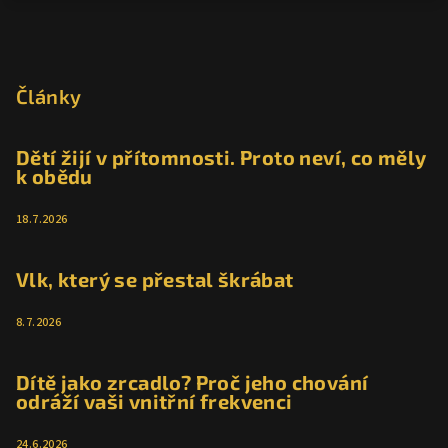
Z
á
p
Články
a
t
Dětí žijí v přítomnosti. Proto neví, co měly
k obědu
í
18.7.2026
Vlk, který se přestal škrábat
8.7.2026
Dítě jako zrcadlo? Proč jeho chování
odráží vaši vnitřní frekvenci
24.6.2026