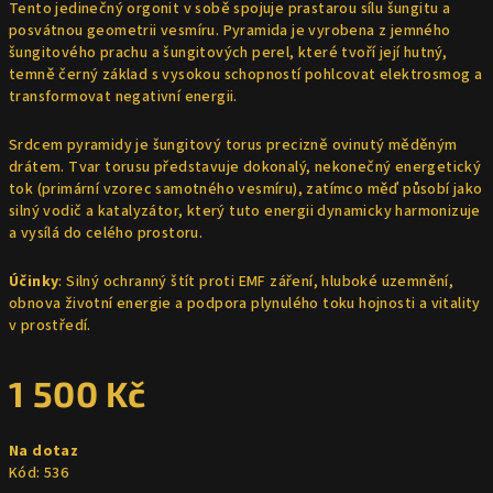
Tento jedinečný orgonit v sobě spojuje prastarou sílu šungitu a
posvátnou geometrii vesmíru. Pyramida je vyrobena z jemného
šungitového prachu a šungitových perel, které tvoří její hutný,
temně černý základ s vysokou schopností pohlcovat elektrosmog a
transformovat negativní energii.
Srdcem pyramidy je šungitový torus precizně ovinutý měděným
drátem. Tvar torusu představuje dokonalý, nekonečný energetický
tok (primární vzorec samotného vesmíru), zatímco měď působí jako
silný vodič a katalyzátor, který tuto energii dynamicky harmonizuje
a vysílá do celého prostoru.
Účinky
: Silný ochranný štít proti EMF záření, hluboké uzemnění,
obnova životní energie a podpora plynulého toku hojnosti a vitality
v prostředí.
1 500 Kč
Měrná
Na dotaz
cena:
Kód:
536