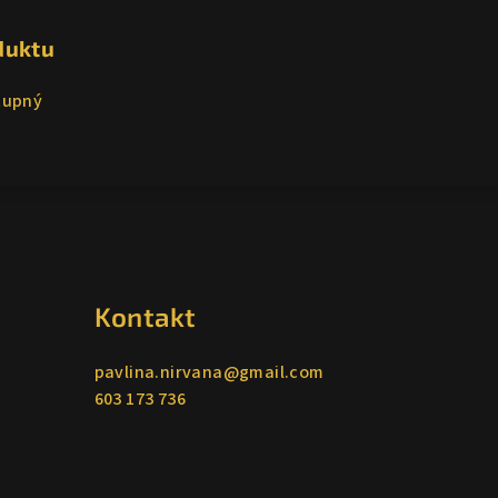
duktu
tupný
Kontakt
pavlina.nirvana
@
gmail.com
603 173 736