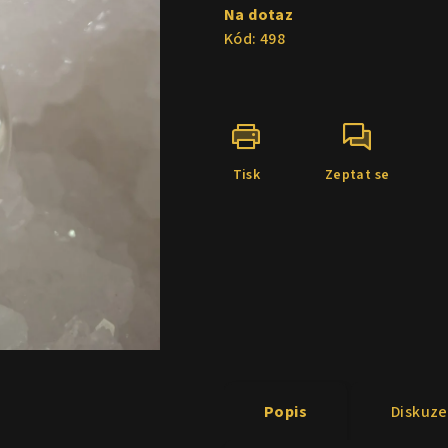
cena:
Na dotaz
Kód:
498
Tisk
Zeptat se
Popis
Diskuze