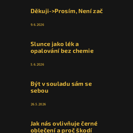
Děkuji->Prosím, Není zač
9.6.2026
Slunce jako lék a
opalování bez chemie
5.6.2026
Být v souladu sám se
sebou
26.5.2026
Jak nás ovlivňuje černé
oblečení a proč škodí