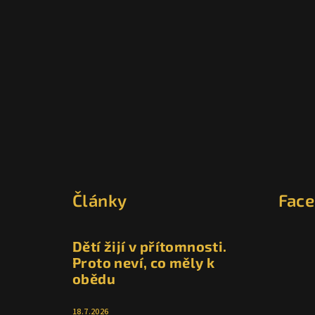
Z
á
Články
Fac
p
a
Dětí žijí v přítomnosti.
t
Proto neví, co měly k
obědu
í
18.7.2026