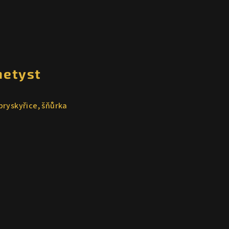
metyst
pryskyřice, šňůrka