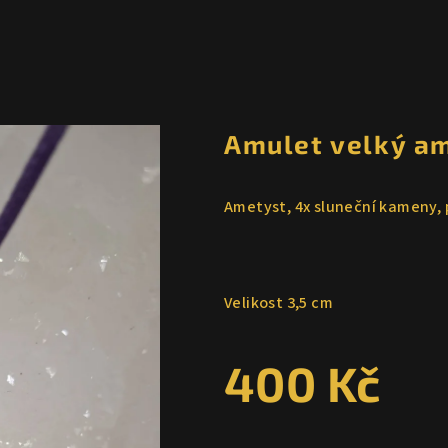
Amulet velký a
Ametyst, 4x sluneční kameny, 
Velikost 3,5 cm
400 Kč
Měrná