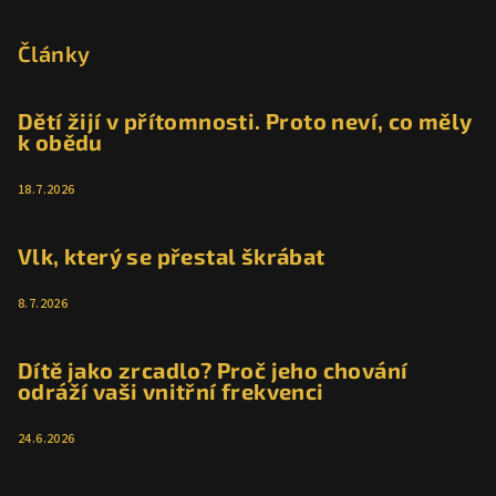
á
p
Články
a
t
Dětí žijí v přítomnosti. Proto neví, co měly
k obědu
í
18.7.2026
Vlk, který se přestal škrábat
8.7.2026
Dítě jako zrcadlo? Proč jeho chování
odráží vaši vnitřní frekvenci
24.6.2026