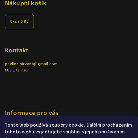
Nákupní košík
0
ks /
0 Kč
Kontakt
pavlina.nirvana
@
gmail.com
603 173 736
Informace pro vás
Tento web používá soubory cookie. Dalším procházením
Jak nakupovat
tohoto webu vyjadřujete souhlas s jejich používáním..
Obchodní podmínky