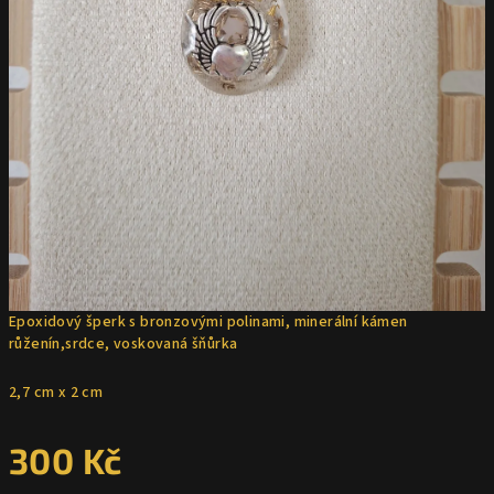
Epoxidový šperk s bronzovými polinami, minerální kámen
růženín,srdce, voskovaná šňůrka
2,7 cm x 2 cm
300 Kč