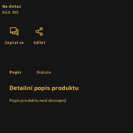
Měrná
Na dotaz
cena:
Kód:
365
Zeptat se
Sdílet
Popis
Diskuze
Detailní popis produktu
Popis produktu není dostupný
Z